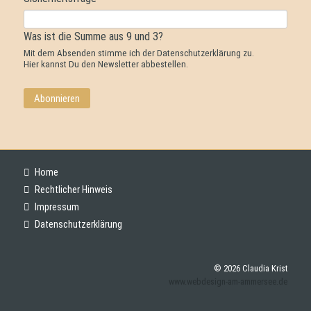
Adresse
Was ist die Summe aus 9 und 3?
Mit dem Absenden stimme ich der
Datenschutzerklärung
zu.
Hier
kannst Du den Newsletter abbestellen.
Abonnieren
Navigation
Home
überspringen
Rechtlicher Hinweis
Impressum
Datenschutzerklärung
© 2026 Claudia Krist
www.webdesign-am-ammersee.de