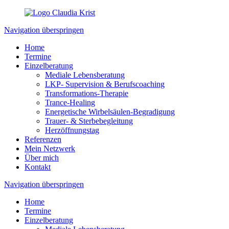
Navigation überspringen
Home
Termine
Einzelberatung
Mediale Lebensberatung
LKP- Supervision & Berufscoaching
Transformations-Therapie
Trance-Healing
Energetische Wirbelsäulen-Begradigung
Trauer- & Sterbebegleitung
Herzöffnungstag
Referenzen
Mein Netzwerk
Über mich
Kontakt
Navigation überspringen
Home
Termine
Einzelberatung