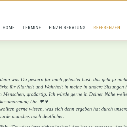
avigation überspringen
HOME
TERMINE
EINZELBERATUNG
REFERENZEN
denn was Du gestern für mich geleistet hast, das geht ja nich
ärke für Klarheit und Wahrheit in meine in andere Sitzungen hi
n Menschen, großartig. Ich würde gerne in Deiner Nähe weilen
ankesumarmung Dir. ❤ ♥️
ollten gerne wissen, was sich denn ergeben hat durch unsere 
wurde manches noch deutlicher.
t, (Du wirst jetzt sicher lachen) das hat so gutgetan, das k