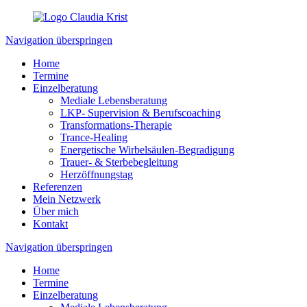
Navigation überspringen
Home
Termine
Einzelberatung
Mediale Lebensberatung
LKP- Supervision & Berufscoaching
Transformations-Therapie
Trance-Healing
Energetische Wirbelsäulen-Begradigung
Trauer- & Sterbebegleitung
Herzöffnungstag
Referenzen
Mein Netzwerk
Über mich
Kontakt
Navigation überspringen
Home
Termine
Einzelberatung